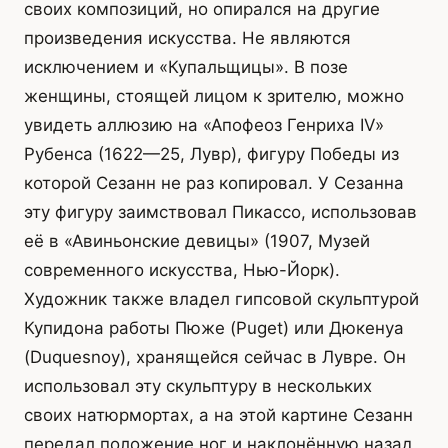
своих композиций, но опирался на другие
произведения искусства. Не являются
исключением и «Купальщицы». В позе
женщины, стоящей лицом к зрителю, можно
увидеть аллюзию на «Апофеоз Генриха IV»
Рубенса (1622—25, Лувр), фигуру Победы из
которой Сезанн не раз копировал. У Сезанна
эту фигуру заимствовал Пикассо, использовав
её в «Авиньонские девицы» (1907, Музей
современного искусства, Нью-Йорк).
Художник также владел гипсовой скульптурой
Купидона работы Пюже (Puget) или Дюкенуа
(Duquesnoy), хранящейся сейчас в Лувре. Он
использовал эту скульптуру в нескольких
своих натюрмортах, а на этой картине Сезанн
передал положение ног и наклонённую назад