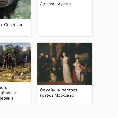
Арлекин и дама
т. Северное
бор.
Семейный портрет
ый лес в
графов Морковых
бернии