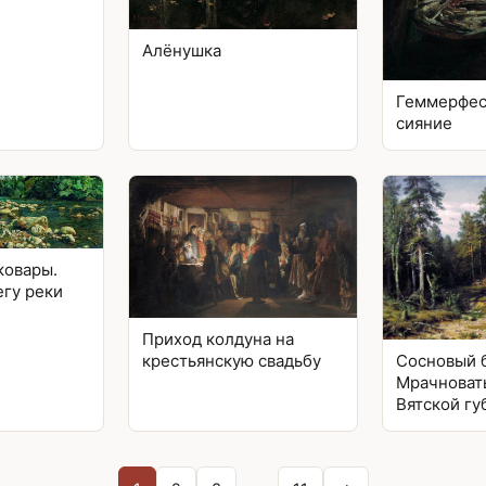
Алёнушка
Геммерфес
сияние
ковары.
егу реки
Приход колдуна на
Сосновый 
крестьянскую свадьбу
Мрачноват
Вятской гу