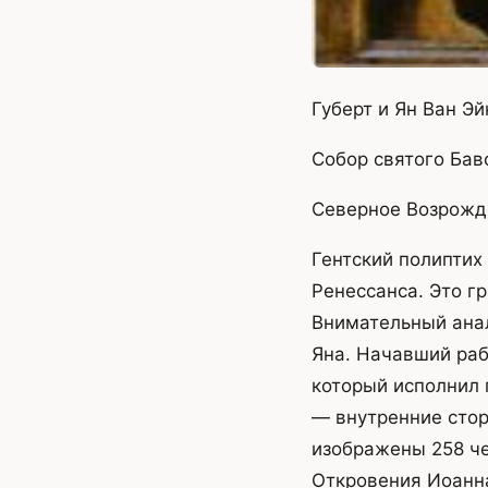
Губерт и Ян Ван Эй
Собор святого Баво
Северное Возрожд
Гентский полиптих
Ренессанса. Это г
Внимательный анал
Яна. Начавший рабо
который исполнил 
— внутренние стор
изображены 258 че
Откровения Иоанна