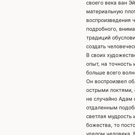
своего века ван Э
материальную плот
воспроизведения ч
подробного, внима
традиций обуслови
создать человечес
В своих художеств
опыт, на точность 
больше всего волн
Он воспроизвел об
острыми локтями, 
не случайно Адам 
отдаленным подоби
светлая мудрость 
божества, то пост
уделом человека.