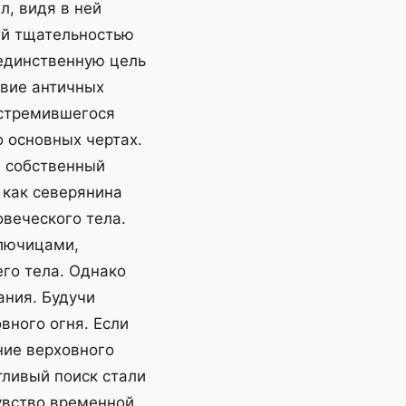
л, видя в ней
ей тщательностью
 единственную цель
твие античных
 стремившегося
 основных чертах.
а собственный
о как северянина
овеческого тела.
ключицами,
его тела. Однако
ания. Будучи
вного огня. Если
ние верховного
тливый поиск стали
увство временной