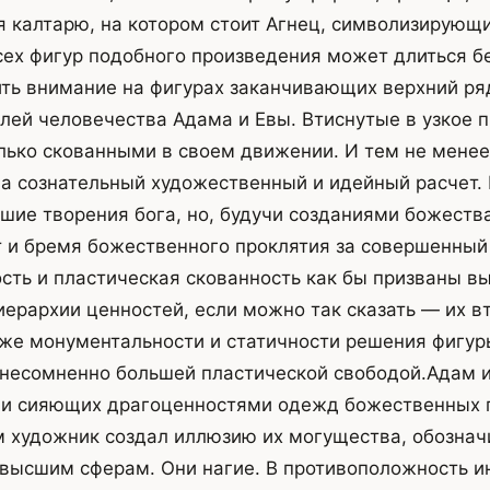
я калтарю, на котором стоит Агнец, символизирующи
сех фигур подобного произведения может длиться б
ть внимание на фигурах заканчивающих верхний ря
лей человечества Адама и Евы. Втиснутые в узкое 
лько скованными в своем движении. И тем не менее
 а сознательный художественный и идейный расчет.
шие творения бога, но, будучи созданиями божества
т и бремя божественного проклятия за совершенный 
сть и пластическая скованность как бы призваны вы
иерархии ценностей, если можно так сказать — их вт
 же монументальности и статичности решения фигур
несомненно большей пластической свободой.Адам и
 и сияющих драгоценностями одежд божественных 
 художник создал иллюзию их могущества, обознач
 высшим сферам. Они нагие. В противоположность 