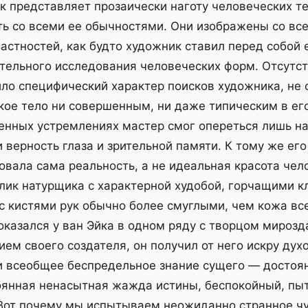
йк представляет прозаически наготу человеческих те
ь со всеми ее обычностями. Они изображены со вс
астностей, как будто художник ставил перед собой
тельного исследования человеческих форм. Отсутс
ло специфический характер поисков художника, не
кое тело ни совершенным, ни даже типическим в его
енных устремлениях мастер смог опереться лишь н
и верность глаза и зрительной памяти. К тому же ег
овала сама реальность, а не идеальная красота чел
лик натурщика с характерной худобой, горчащими 
с кистями рук обычно более смуглыми, чем кожа вс
оказался у ван Эйка в одном ряду с творцом мирозд
ем своего создателя, он получил от него искру духо
и всеобщее беспредельное знание сущего — достоя
оянная ненасытная жажда истины, беспокойный, пы
 Вот почему мы испытываем неожиданно странное ч