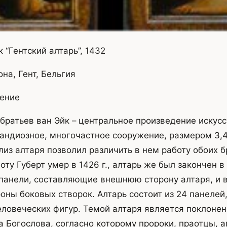
к “Гентский алтарь”, 1432
на, Гент, Бельгия
ение
 братьев ван Эйк – центральное произведение искус
рандиозное, многочастное сооружение, размером 3,4
из алтаря позволил различить в нем работу обоих б
ту Губерт умер в 1426 г., алтарь же был закончен в 
панели, составляющие внешнюю сторону алтаря, и 
оны боковых створок. Алтарь состоит из 24 панелей,
ловеческих фигур. Темой алтаря является поклонен
 Богослова, согласно которому пророки, праотцы, 