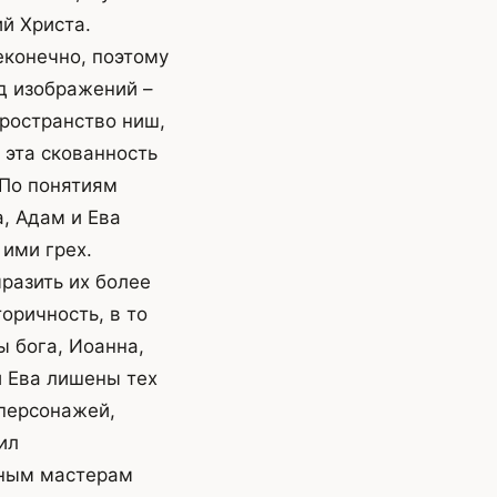
й Христа.
еконечно, поэтому
д изображений –
пространство ниш,
 эта скованность
 По понятиям
, Адам и Ева
ими грех.
разить их более
оричность, в то
ы бога, Иоанна,
 Ева лишены тех
персонажей,
ил
иным мастерам