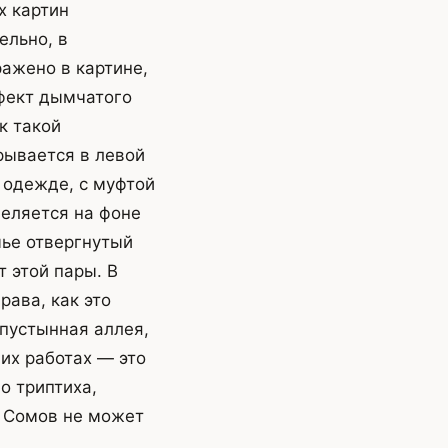
х картин
ельно, в
ражено в картине,
фект дымчатого
к такой
рывается в левой
 одежде, с муфтой
деляется на фоне
мье отвергнутый
 этой пары. В
рава, как это
 пустынная аллея,
гих работах — это
о триптиха,
. Сомов не может