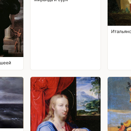
Итальян
 шеей