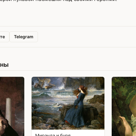
те
Telegram
ины
Миранда и буря