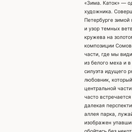
«Зима. Каток» — о
художника. Соверш
Петербурге зимой 
и узор темных вет
кружева на золото
композиции Сомов 
части, где мы вид
из белого меха и 
силуэта идущего р
любовник, который
центральной части 
часто встречается
далекая перспекти
аллея парка, лужай
изображен упавший
обойтись без неко