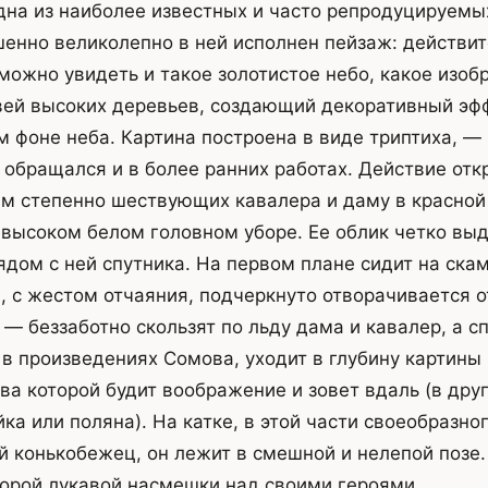
дна из наиболее известных и часто репродуцируемы
енно великолепно в ней исполнен пейзаж: действит
можно увидеть и такое золотистое небо, какое изоб
вей высоких деревьев, создающий декоративный эф
м фоне неба. Картина построена в виде триптиха, — 
обращался и в более ранних работах. Действие отк
им степенно шествующих кавалера и даму в красной
в высоком белом головном уборе. Ее облик четко вы
ядом с ней спутника. На первом плане сидит на ска
, с жестом отчаяния, подчеркнуто отворачивается от
— беззаботно скользят по льду дама и кавалер, а сп
 в произведениях Сомова, уходит в глубину картины
ва которой будит воображение и зовет вдаль (в дру
ка или поляна). На катке, в этой части своеобразног
 конькобежец, он лежит в смешной и нелепой позе
торой лукавой насмешки над своими героями.