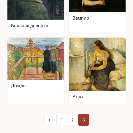
Вампир
Больная девочка
Дождь
Утро
Posts
←
1
2
3
pagination