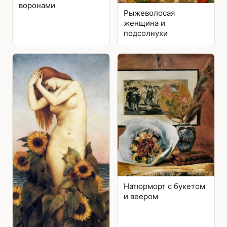
воронами
Рыжеволосая
женщина и
подсолнухи
Натюрморт с букетом
и веером