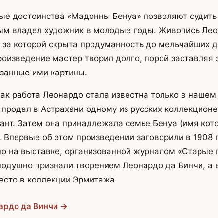
ые достоинства «Мадонны Бенуа» позволяют судить
ым владел художник в молодые годы. Живопись Лео
 за которой скрыта продуманность до мельчайших д
роизведение мастер творил долго, порой заставляя 
азанные ими картины.
ак работа Леонардо стала известна только в нашем 
е продал в Астрахани одному из русских коллекцион
ант. Затем она принадлежала семье Бенуа (имя кот
. Впервые об этом произведении заговорили в 1908 г
о на выставке, организованной журналом «Старые 
нодушно признали творением Леонардо да Винчи, а в
есто в коллекции Эрмитажа.
ардо да Винчи →