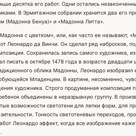
ьше десятка его работ. Одни остались незаконченн
иками. В Эрмитажном собрании хранится два его пр
м (Мадонна Бенуа)» и «Мадонна Литта».
Мадонна с цветком», или, как часто ее называют, 
бот Леонардо да Винчи. Он сделал ряд набросков, п
мпозиции. Сохранилась запись самого художника, из
ал писать в октябре 1478 года в возрасте двадцати 
адиционного облика Мадонны, Леонардо изобразил е
юбующейся Младенцем. В картине, несомненно, чув
ения художника. Строго продуманная композиция п
ребенок объединены в неразрывную группу. В произ
тые возможности светотени для лепки форм, для п
зительности. Тонкость светотеневых переходов, пр
абот Леонардо эффект, когда все изображение каже
.