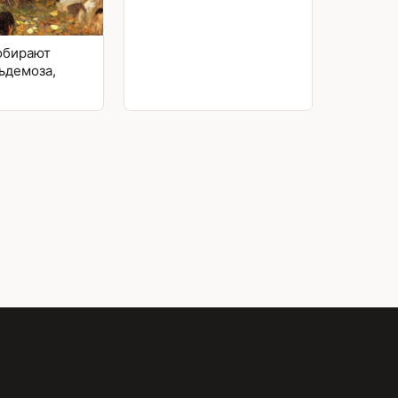
обирают
ьдемоза,