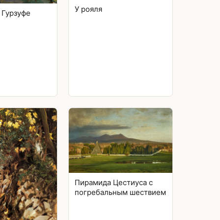
У рояля
 Гурзуфе
Пирамида Цестиуса с
погребальным шествием