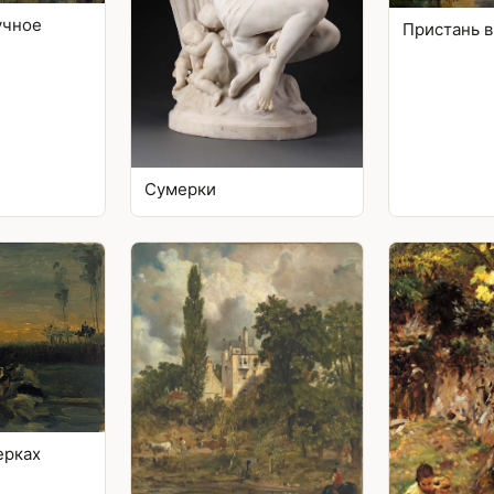
учное
Пристань в
Сумерки
ерках