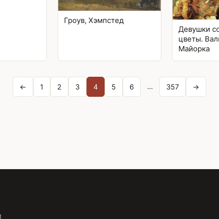
Гроув, Хэмпстед
Девушки с
цветы. Вал
Майорка
…
←
1
2
3
4
5
6
357
→
и