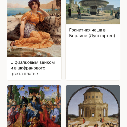
Гранитная чаша в
Берлине (Лустгартен)
С фиалковым венком
и в шафранового
цвета платье