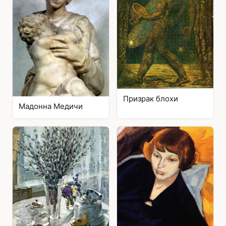
Призрак блохи
Мадонна Медичи