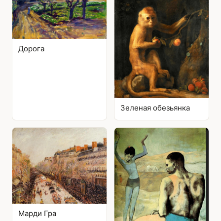
Дорога
Зеленая обезьянка
Марди Гра