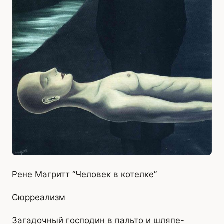
Рене Магритт “Человек в котелке”
Сюрреализм
Загадочный господин в пальто и шляпе-