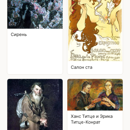
Сирень
Салон ста
Ханс Титце и Эрика
Титце-Конрат