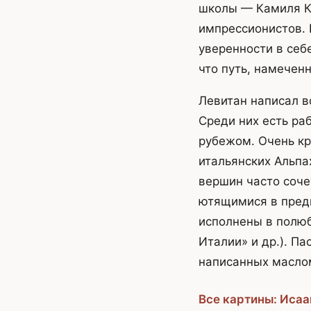
школы — Камиля Ко
импрессионистов. 
уверенности в себе
что путь, намечен
Левитан написал в
Среди них есть ра
рубежом. Очень кр
итальянских Альпа
вершин часто соче
ютящимися в предг
исполнены в полюб
Италии» и др.). Па
написанных маслом
Все картины: Исаа