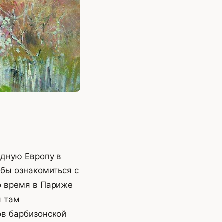
адную Европу в
обы ознакомиться с
о время в Париже
я там
ов барбизонской