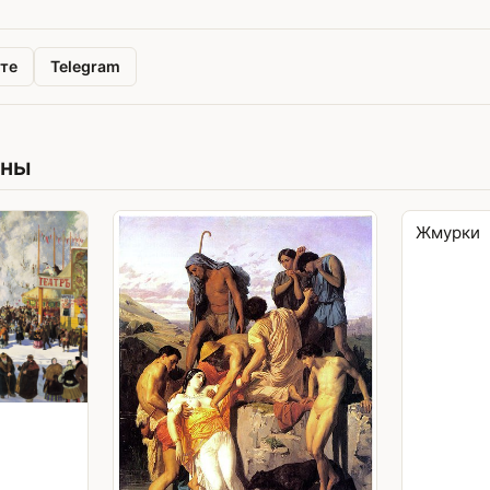
те
Telegram
ины
Жмурки