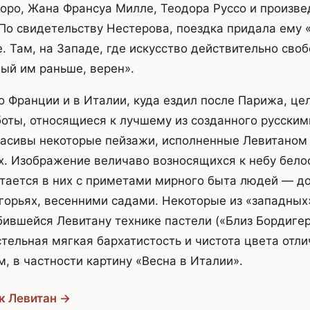
ро, Жана Франсуа Милле, Теодора Руссо и произве
По свидетельству Нестерова, поездка придала ему 
. Там, на Западе, где искусство действительно своб
ный им раньше, верен».
о Франции и в Италии, куда ездил после Парижа, це
боты, относящиеся к лучшему из созданного русски
асивы некоторые пейзажи, исполненные Левитаном 
х. Изображение величаво возносящихся к небу бел
тается в них с приметами мирного быта людей — д
орьях, весенними садами. Некоторые из «западных
ившейся Левитану технике пастели («Близ Бордигер
стельная мягкая бархатистость и чистота цвета отли
, в частности картину «Весна в Италии».
к Левитан →