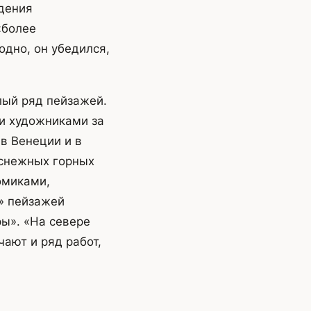
дения
«более
одно, он убедился,
лый ряд пейзажей.
ми художниками за
в Венеции и в
оснежных горных
омиками,
» пейзажей
ы». «На севере
чают и ряд работ,