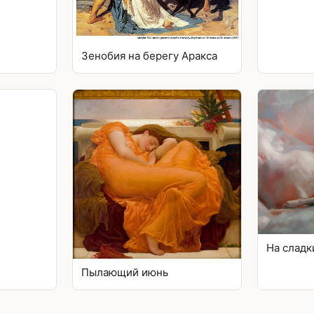
Зенобия на берегу Аракса
На сладк
Пылающий июнь