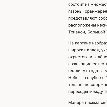
состоит из множес
газоны, оранжерея
представляют собо
расположены неск
Трианон, Большой Т
На картине изобра
широкая аллея, ух
охристого и зелён
создающие естеств
вдали, у входа в т
Небо — голубое с
тёплая, но сдержа
переходы между т
Манера письма сво