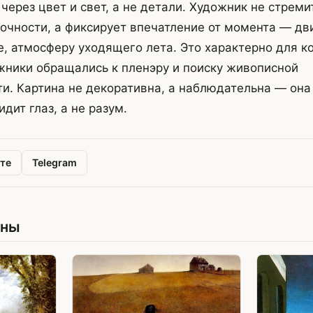
ерез цвет и свет, а не детали. Художник не стреми
очности, а фиксирует впечатление от момента — дв
е, атмосферу уходящего лета. Это характерно для ко
жники обращались к пленэру и поиску живописной
и. Картина не декоративна, а наблюдательна — она
идит глаз, а не разум.
те
Telegram
ины