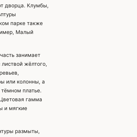
от дворца. Клумбы,
ьптуры
ком парке также
ример, Малый
 часть занимает
 листвой жёлтого,
ревьев,
ы или колонны, а
в тёмном платье.
 Цветовая гамма
ы и мягкие
нтуры размыты,