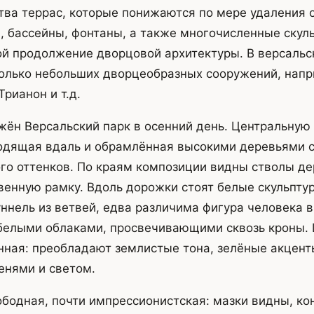
тва террас, которые понижаются по мере удаления 
, бассейны, фонтаны, а также многочисленные скул
й продолжение дворцовой архитектуры. В версальс
олько небольших дворцеобразных сооружений, нап
рианон и т.д.
жён Версальский парк в осенний день. Центральную
одящая вдаль и обрамлённая высокими деревьями с
ого оттенков. По краям композиции видны стволы де
енную рамку. Вдоль дорожки стоят белые скульптур
уннель из ветвей, едва различима фигура человека 
 белыми облаками, просвечивающими сквозь кроны.
нная: преобладают землистые тона, зелёные акцент
енями и светом.
бодная, почти импрессионистская: мазки видны, ко