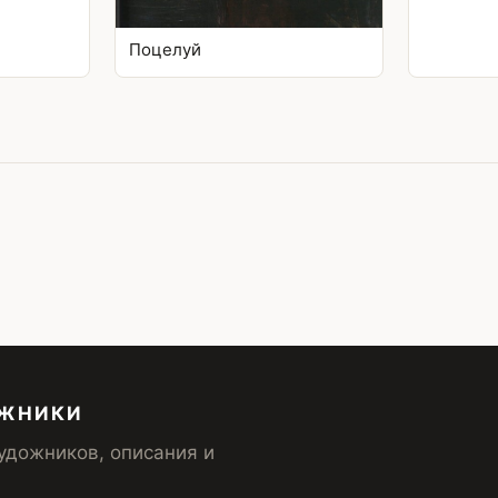
Поцелуй
ОЖНИКИ
удожников, описания и