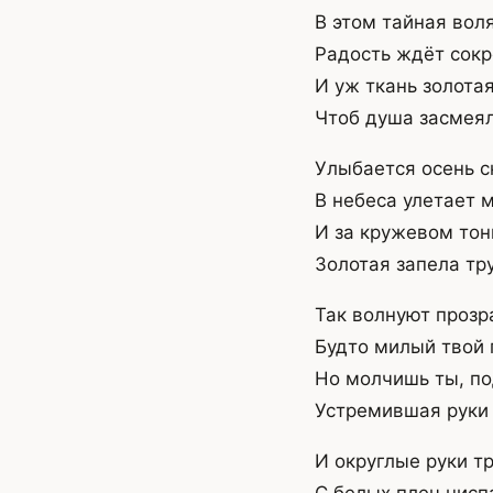
В этом тайная воля
Радость ждёт сокр
И уж ткань золотая
Чтоб душа засмеял
Улыбается осень с
В небеса улетает 
И за кружевом тон
Золотая запела тр
Так волнуют прозр
Будто милый твой г
Но молчишь ты, п
Устремившая руки 
И округлые руки т