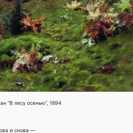
н “В лесу осенью”, 1894
ова и снова —