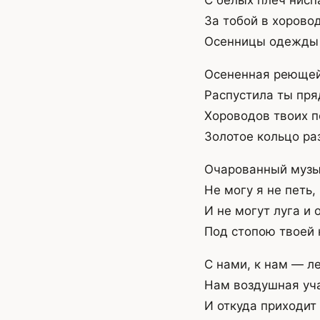
С белых плеч нисп
За тобой в хорово
Осенницы одежды 
Осененная реющей
Распустила ты пря
Хороводов твоих п
Золотое кольцо ра
Очарованный музы
Не могу я не петь,
И не могут луга и 
Под стопою твоей 
С нами, к нам — л
Нам воздушная уч
И откуда приходит 