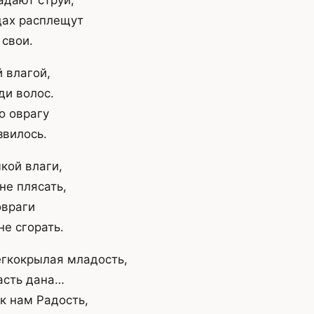
адают струи,
дах расплещут
свои.
 влагой,
ди волос.
о оврагу
звилось.
кой влаги,
 не плясать,
овраги
не сгорать.
егкокрылая младость,
асть дана…
к нам Радость,