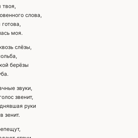
 твоя,
овенного слова,
 готова,
ась моя.
квозь слёзы,
мольба,
кой берёзы
уба.
ачные звуки,
олос звенит,
однявшая руки
в зенит.
репещут,