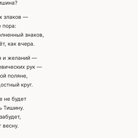
ишина?
 злаков —
 пора:
олненный знаков,
т, как вчера.
н и желаний —
евических рук —
ой поляне,
остный круг.
е не будет
ь Тишину.
забудет,
 весну.