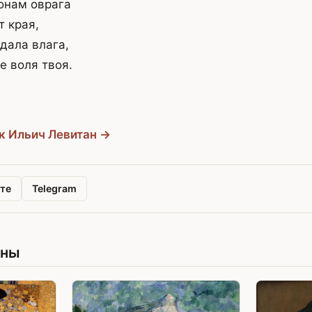
онам оврага
т края,
дала влага,
де воля твоя.
к Ильич Левитан →
те
Telegram
ины