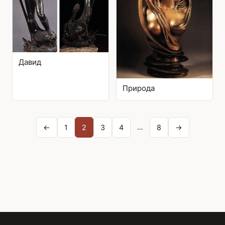
Давид
Природа
Posts
…
←
1
2
3
4
8
→
pagination