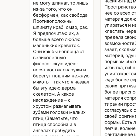
насилия над 
не могу шпинат, то лишь
Пространство
из-за того, что он
нее со всех с
бесформен, как свобода.
материя долж
Противоположны
упираться и н
шпинату краб, омар, рак.
хлестать чере
Я предпочитаю их, а
предела свои
больше всего люблю
возможностей
маленьких креветок.
знает, скольк
Они как бы воплощают
материя, оду
великолепную
порывом абс
философскую идею:
избытка, гибн
носят костяк снаружи и
уничтожается
берегут под ним нежную
куда более ск
мякоть – так что я назвал
своих притяза
бы эту идею дерма-
более приспо
скелетом. А какое
материя сопр
наслаждение – с
тирании прос
хрустом размалывать
согласуясь с 
зубами головки мелких
своей оригин
птиц (Заметьте, что
формы. Есть 
птица способна и в
легче, вольне
ангелах пробудить
фантазийнее 