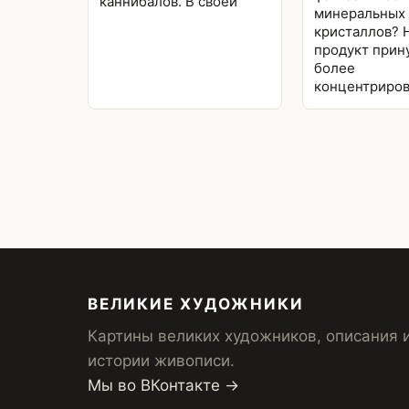
каннибалов. В своей
минеральных
кристаллов? Н
продукт прин
более
концентриро
ВЕЛИКИЕ ХУДОЖНИКИ
Картины великих художников, описания 
истории живописи.
Мы во ВКонтакте →