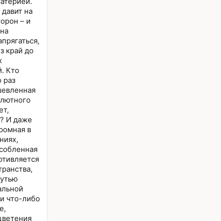
материей.
 давит на
торон – и
на
апрягаться,
з край до
х
. Кто
о раз
шевленная
олютного
ет,
? И даже
ромная в
ниях,
собленная
отивляется
транства,
сутью
альной
ли что-либо
е,
цветения