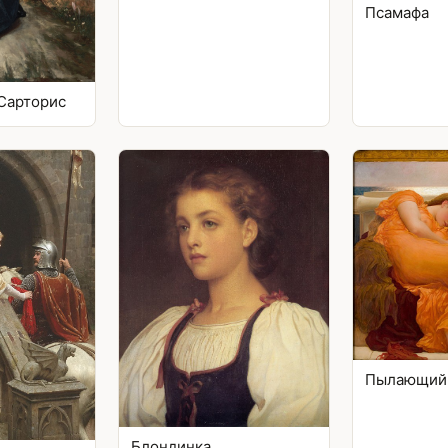
Псамафа
Сарторис
Пылающий
Блондинка