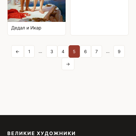
Дедал и Икар
Posts
…
…
←
1
3
4
5
6
7
9
pagination
→
ВЕЛИКИЕ ХУДОЖНИКИ