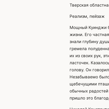
Тверская областна
Реализм, пейзаж
Мощный Куинджи б
жизни. Его частна
знали глубину души
гремела полуденна
их из своих рук, э
ласточек. Казалось
голову. Он говорил
Незабываемо было 
щебечущими пташк
обычных радостей 
пришло это благод