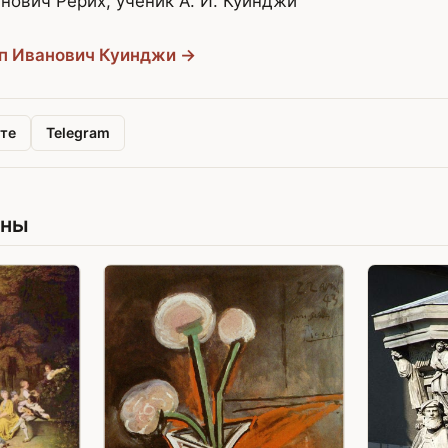
нович Рерих, ученик А. И. Куинджи
ип Иванович Куинджи →
те
Telegram
ины