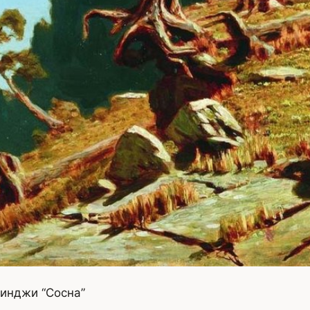
инджи “Сосна”