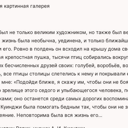
я картинная галерея
ыл не только великим художником, но также был в
я жизнь была необычна, уединена, и только ближайш
 его. Ровно в полдень он всходил на крышу дома сво
я крепостная пушка, тысячи птиц собирались вокруг
тих бесчисленных друзей своих: голубей, воробьёв, во
, все птицы столицы слетелись к нему и покрывали е
 мне: «Подойди ближе, я скажу им, чтобы они не боя
зрелище этого седого и улыбающегося человека, п
ами; оно останется среди самых дорогих воспомин
Куинджи была помогать бедным так, чтобы они не з
еяние. Неповторима была вся жизнь его…