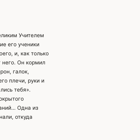
еликим Учителем
ие его ученики
его, и, как только
 него. Он кормил
рон, галок,
го плечи, руки и
лись тебя».
окрытого
аний… Одна из
нали, откуда