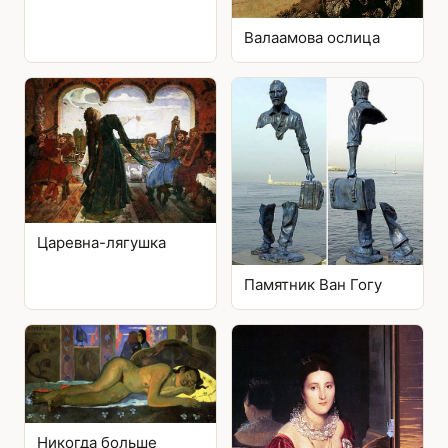
Валаамова ослица
Царевна-лягушка
Памятник Ван Гогу
Никогда больше