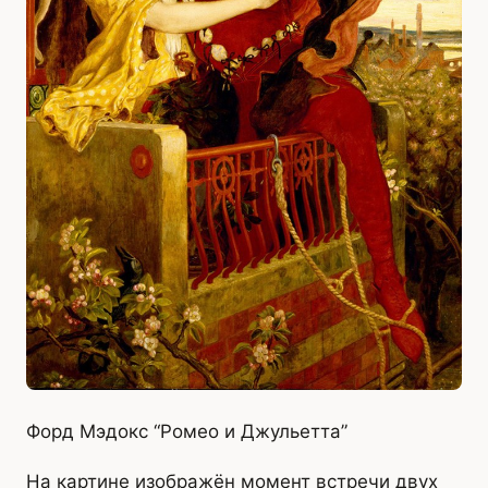
Форд Мэдокс “Ромео и Джульетта”
На картине изображён момент встречи двух