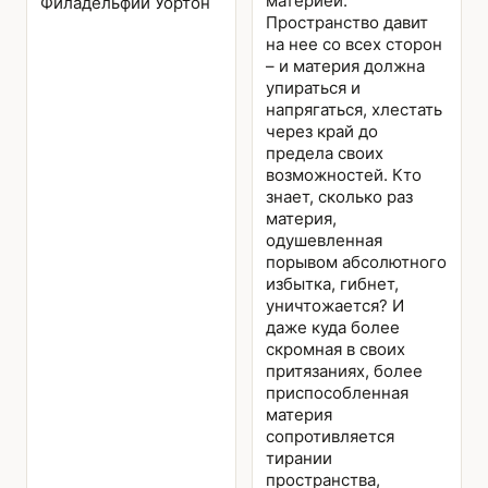
материей.
Филадельфии Уортон
Пространство давит
на нее со всех сторон
– и материя должна
упираться и
напрягаться, хлестать
через край до
предела своих
возможностей. Кто
знает, сколько раз
материя,
одушевленная
порывом абсолютного
избытка, гибнет,
уничтожается? И
даже куда более
скромная в своих
притязаниях, более
приспособленная
материя
сопротивляется
тирании
пространства,