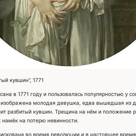
ый кувшин”, 1771
сана в 1771 году и пользовалась популярностью у с
 изображена молодая девушка, едва вышедшая из д
сит разбитый кувшин. Трещина на нём и положение 
 намёк на потерю невинности.
искована во время революции и в настоящее время