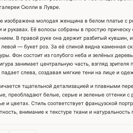
 галереи Сюлли в Лувре.
те изображена молодая женщина в белом платье с 
и и рукавах. Её волосы собраны в простую прическу 
ием. В правой руке она держит разбитый кувшин, и
 левой — букет роз. За её спиной видна каменная ск
уры. Фон состоит из голубого неба и зелёных дерев
игура занимает центральную часть, взгляд зрителя 
т падает слева, создавая мягкие тени на лице и оде
ичается тщательной детализацией и плавными пере
е, преобладают белые, серые и зеленые оттенки с
ье и цветах. Стиль соответствует французской порт
нтность, внимание к текстуре ткани и натуральность 