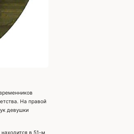
овременников
етства. На правой
рук девушки
 находится в 51-м