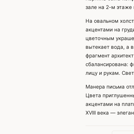
зале на 2-м этаже
На овальном холс
акцентами на груд
цветочным украшен
вытекает вода, а в
фрагмент архитект
сбалансирована: ф
лицу и рукам. Све
Манера письма отл
Цвета приглушенны
акцентами на плат
XVIII века — элега