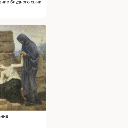
ение блудного сына
ание