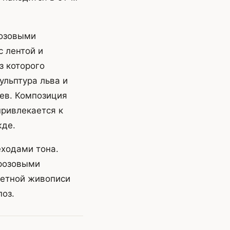
розовыми
с лентой и
з которого
ульптура льва и
ьев. Композиция
привлекается к
жде.
ходами тона.
 розовыми
ретной живописи
поз.