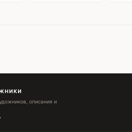
ОЖНИКИ
удожников, описания и
→