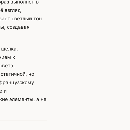
браз выполнен в
ё взгляд
вает светлый тон
ты, создавая
 шёлка,
нием к
света,
статичной, но
 французскому
е и
кие элементы, а не