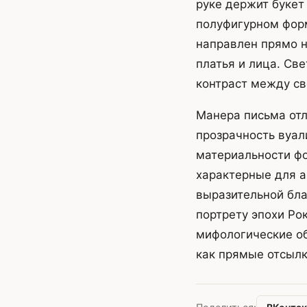
руке держит букет
полуфигурном форм
направлен прямо н
платья и лица. Св
контраст между св
Манера письма отл
прозрачность вуал
материальности фо
характерные для а
выразительной бла
портрету эпохи Ро
мифологические об
как прямые отсылк