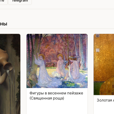
те
Telegram
ины
Фигуры в весеннем пейзаже
(Священная роща)
Золотая 