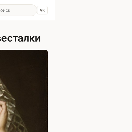
VK
весталки