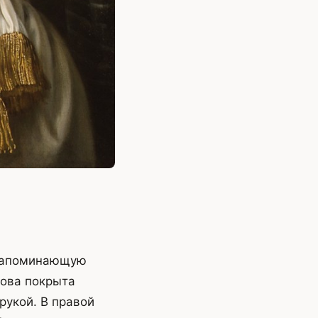
7
 напоминающую
лова покрыта
рукой. В правой