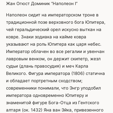
Жан Огюст Доминик “Наполеон I”
Наполеон сидит на императорском троне в
традиционной позе верховного бога Юпитера,
чей геральдический орел искусно выткан на
ковре. Знаки зодиака на кайме ковра
указывают на роль Юпитера как царя небес.
Император облачен во все регалии и увенчан
лавровым венком, он держит скипетр, жезл
судьи (длань правосудия) и меч Карла
Великого. Фигура императора (1806) статична
и обладает портретным сходством;
современники понимали, что Энгр уподобил
императора одновременно Юпитеру и
знаменитой фигуре Бога-Отца из Гентского
алтаря (ок. 1432) Яна ван Эйка, привезенного