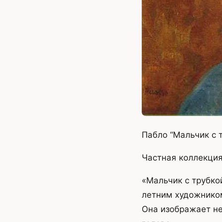
Пабло “Мальчик с т
Частная коллекци
«Мальчик с трубко
летним художником 
Она изображает неи