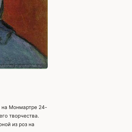
р на Монмартре 24-
его творчества.
оной из роз на