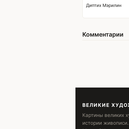
Диптих Мэрилин
Комментарии
ВЕЛИКИЕ ХУД
Картины великих х
истории живописи.