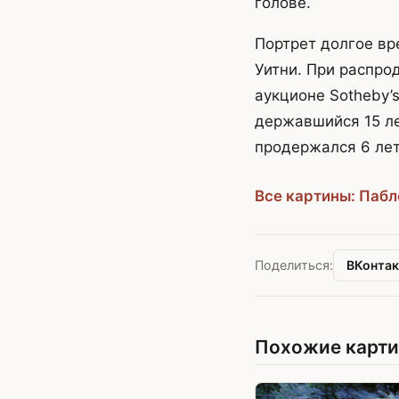
голове.
Портрет долгое вр
Уитни. При распро
аукционе Sotheby’
державшийся 15 ле
продержался 6 лет
Все картины: Паб
ВКонтак
Поделиться:
Похожие карт