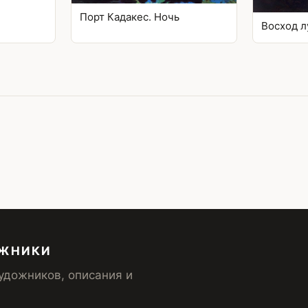
Порт Кадакес. Ночь
Восход л
ОЖНИКИ
удожников, описания и