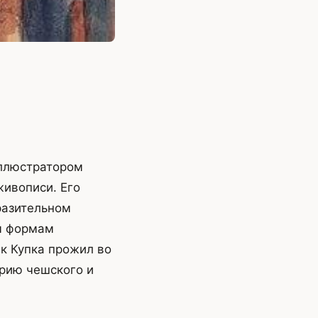
иллюстратором
живописи. Его
разительном
им формам
ек Купка прожил во
орию чешского и