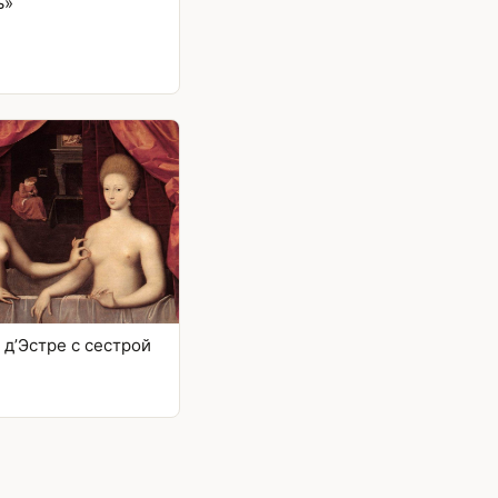
ь»
 д’Эстре с сестрой