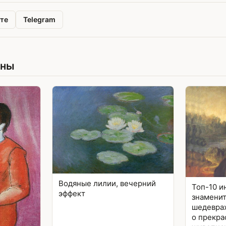
те
Telegram
ины
Водяные лилии, вечерний
Топ-10 и
эффект
знаменит
шедеврах
о прекра