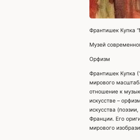
Франтишек Купка “
Музей современног
Орфизм
Франтишек Купка (
мирового масштаба
отношение к музык
искусстве – орфиз
искусства (поэзии
Франции. Его ориг
мирового изобрази