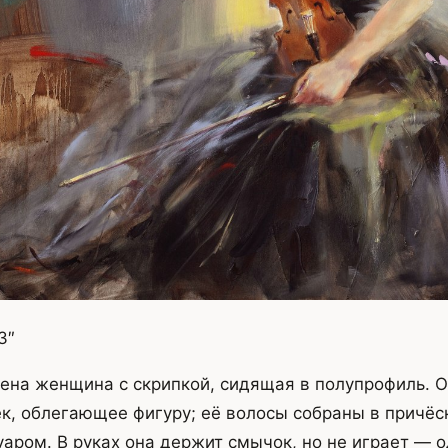
3″
ена женщина с скрипкой, сидящая в полупрофиль. О
ек, облегающее фигуру; её волосы собраны в причёс
аром. В руках она держит смычок, но не играет — о