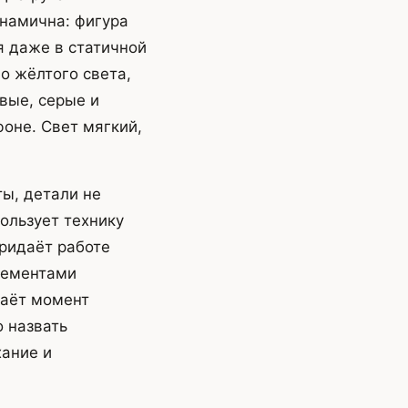
инамична: фигура
я даже в статичной
о жёлтого света,
вые, серые и
фоне. Свет мягкий,
ы, детали не
ользует технику
придаёт работе
лементами
даёт момент
 назвать
хание и