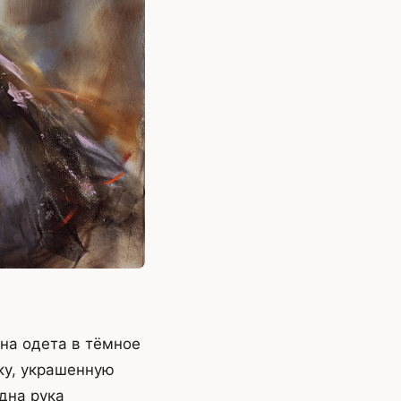
на одета в тёмное
ку, украшенную
дна рука