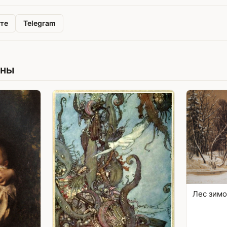
те
Telegram
ины
Лес зим