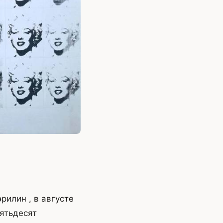
рилин , в августе
пятьдесят