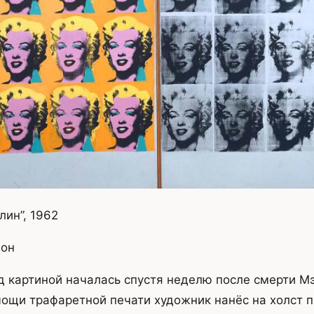
лин”, 1962
дон
д картиной началась спустя неделю после смерти Мэ
мощи трафаретной печати художник нанёс на холст 