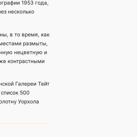
графии 1953 года,
ез несколько
ы, в то время, как
 местами размыты,
ачную нецветную и
 же контрастными
нской Галереи Тейт
 список 500
олотну Уорхола