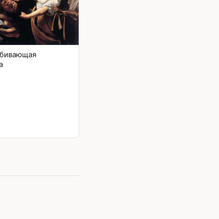
убивающая
а