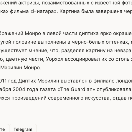
жений актрисы, позаимствованных с известной фото
ках фильма «Ниагара». Картина была завершена чер
бражений Монро в левой части диптиха ярко окрашен
угой половине выполнены в чёрно-белых оттенках,
Существует мнение, что, разделяя картину на невзр
, цветную части, Уорхол ассоциировал их со столь
 Мэрилин Монро.
011 год Диптих Мэрилин выставлен в филиале лондо
кабря 2004 года газета «The Guardian» опубликовала
ся произведений современного искусства, отдав п
те
Telegram