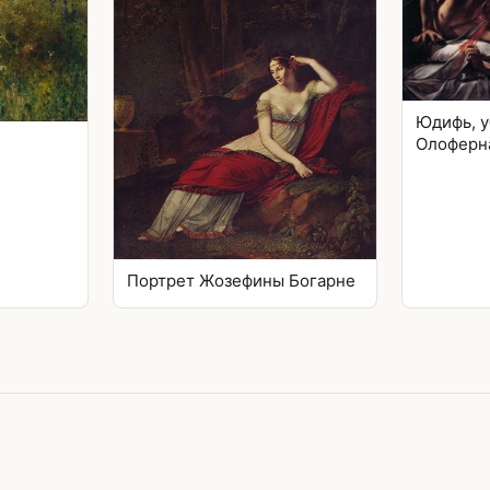
Юдифь, 
Олоферн
Портрет Жозефины Богарне