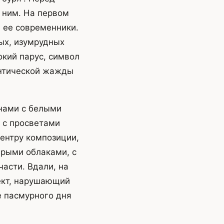
 ним. На первом
и ее современники.
ых, изумрудных
окий парус, символ
антической жажды
нами с белыми
 с просветами
центру композиции,
ерыми облаками, с
части. Вдали, на
ект, нарушающий
е пасмурного дня