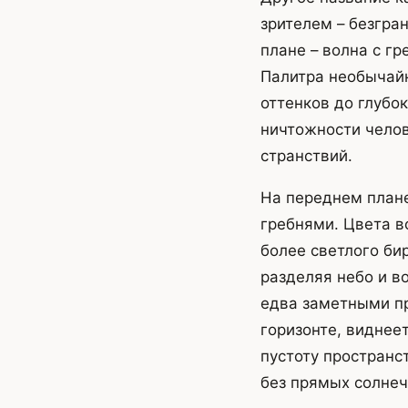
зрителем – безгра
плане – волна с г
Палитра необычайн
оттенков до глубо
ничтожности чело
странствий.
На переднем план
гребнями. Цвета в
более светлого би
разделяя небо и в
едва заметными пр
горизонте, виднее
пустоту пространс
без прямых солнеч