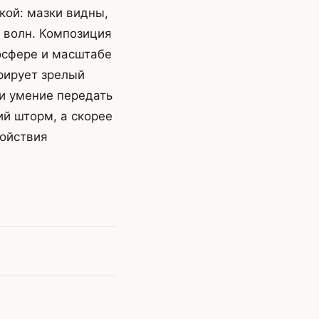
кой: мазки видны,
 волн. Композиция
осфере и масштабе
рирует зрелый
и умение передать
й шторм, а скорее
койствия