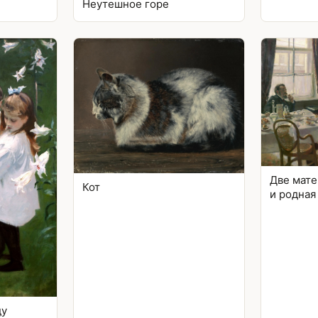
Неутешное горе
Две мате
Кот
и родная
ду