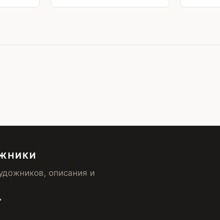
ОЖНИКИ
удожников, описания и
→