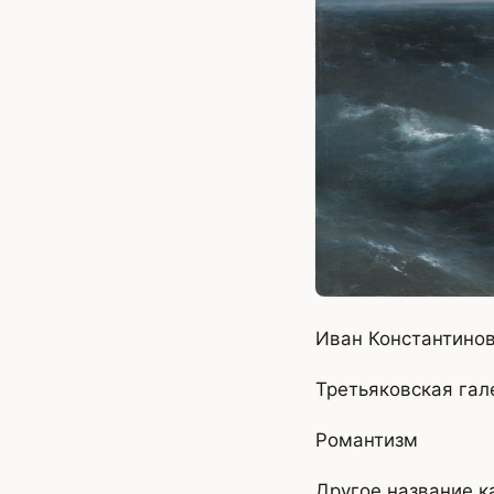
Иван Константинов
Третьяковская гал
Романтизм
Другое название к