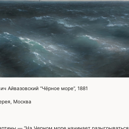
ич Айвазовский “Чёрное море”, 1881
ерея, Москва
артины — “На Черном море начинает разыгрываться 