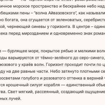
ничное морское пространство и бескрайнее небо над
ребешками пены – “волна Айвазовского”, как называл
о богата, она сгущается от зеленоватых, серебрист
кой, чернеющей синевы у горизонта. В центре – один
века перед мирозданием и одновременно знак ром
е — бурлящее море, покрытое рябью и мелкими вол
оды варьируются от тёмно-зелёного до серо-синего,
рюзового у краёв волн. Горизонт проходит почти по 
оду на две равные части. Небо затянуто плотными с
осветами голубого и розоватого оттенка в верхней 
тся крошечный силуэт корабля — единственный объ
тва. Свет мягкий, рассеянный, создающий ощущени
ных лучей.