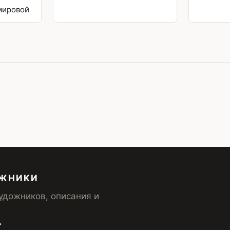
мировой
ОЖНИКИ
удожников, описания и
→