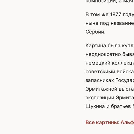
композиции, а мач
В том же 1877 год
ныне под название
Сербии.
Картина была купл
неоднократно быва
немецкий коллекци
советскими войска
запасниках Госуда
Эрмитажной выстав
экспозиции Эрмита
Щукина и братьев 
Все картины: Аль