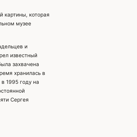
й картины, которая
льном музее
адельцев и
рел известный
была захвачена
время хранилась в
в 1995 году на
остоянной
мяти Сергея