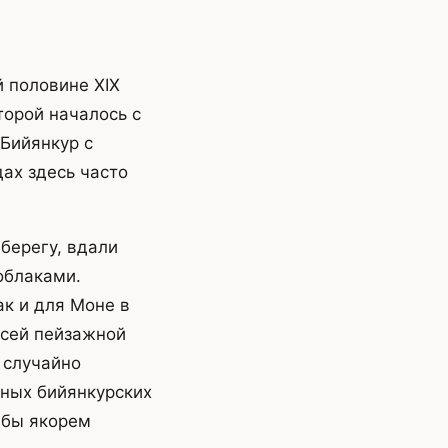
 половине XIX
торой началось с
Бийянкур с
ах здесь часто
берегу, вдали
облаками.
ак и для Моне в
всей пейзажной
 случайно
ьных бийянкурских
 бы якорем