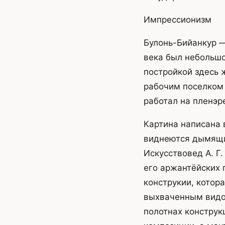
Импрессионизм
Булонь-Бийанкур 
века был небольшо
постройкой здесь 
рабочим поселком 
работал на пленэр
Картина написана 
виднеются дымящие
Искусствовед А. Г
его аржантёйских 
конструкии, котор
выхваченным видом
полотнах конструк