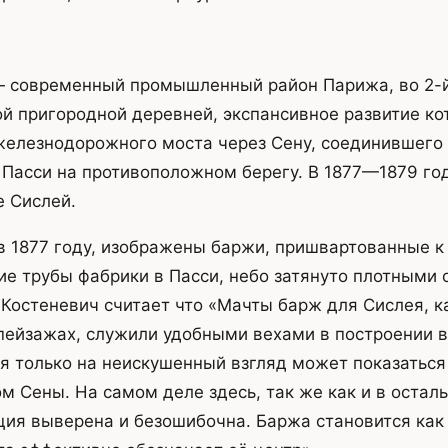
— современный промышленный район Парижа, во 2-й
й пригородной деревней, экспансивное развитие ко
железнодорожного моста через Сену, соединившего 
Пасси на противоположном берегу. В 1877—1879 год
е Сислей.
в 1877 году, изображены баржи, пришвартованные к 
 трубы фабрики в Пасси, небо затянуто плотными 
. Костеневич считает что «Мачты барж для Сислея, к
пейзажах, служили удобными вехами в построении 
ая только на неискушенный взгляд может показаться
 Сены. На самом деле здесь, так же как и в остал
ция выверена и безошибочна. Баржа становится как