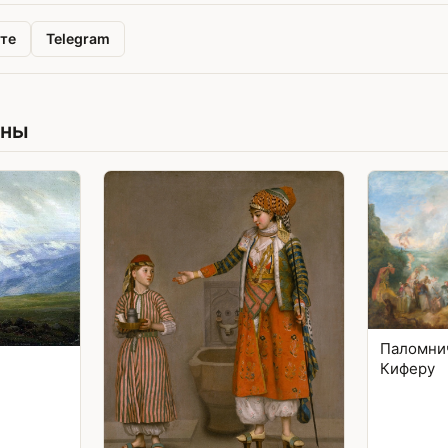
те
Telegram
ины
Паломнич
Киферу