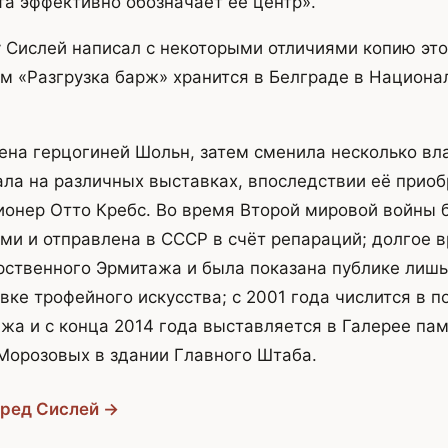
та эффективно обозначает её центр».
у Сислей написал с некоторыми отличиями копию это
м «Разгрузка барж» хранится в Белграде в Национа
ена герцогиней Шольн, затем сменила несколько вл
ла на различных выставках, впоследствии её приоб
онер Отто Кребс. Во время Второй мировой войны 
ми и отправлена в СССР в счёт репараций; долгое 
рственного Эрмитажа и была показана публике лишь 
ке трофейного искусства; с 2001 года числится в п
жа и с конца 2014 года выставляется в Галерее па
Морозовых в здании Главного Штаба.
фред Сислей →