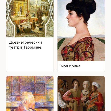
Древнегреческий
театр в Таормине
Моя Ирина